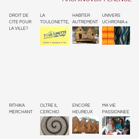
DROIT DE
LA
HABITER
UNIVERS
CITE POUR
TOULONETTE,
AUTREMENT
UCHRONIA x
LA VILLE?
Aller vers
PALET
mieux...
RITHIKA
OLTRE IL
ENCORE
MA VIE
MERCHANT
CERCHIO
HEUREUX
PASSIONNEE