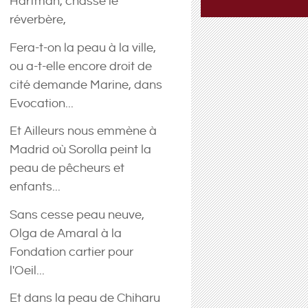
Hartman, chasse le
réverbère,
Fera-t-on la peau à la ville,
ou a-t-elle encore droit de
cité demande Marine, dans
Evocation...
Et Ailleurs nous emmène à
Madrid où Sorolla peint la
peau de pêcheurs et
enfants...
Sans cesse peau neuve,
Olga de Amaral à la
Fondation cartier pour
l'Oeil...
Et dans la peau de Chiharu