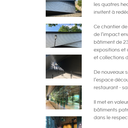
les quatres he
invitent à redé
Ce chantier de 
de l’impact env
bâtiment de 23
expositions et
et collections
De nouveaux s
l’espace découv
restaurant - sa
Il met en valeu
bâtiments patri
dans le respect