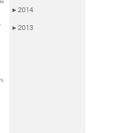
le
2014
▶
e
2013
▶
ts