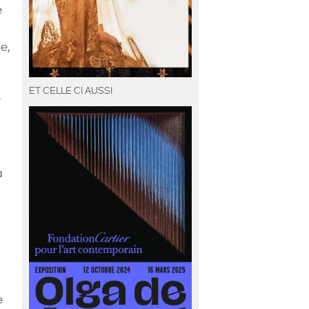
e
e,
ET CELLE CI AUSSI
r
à
e