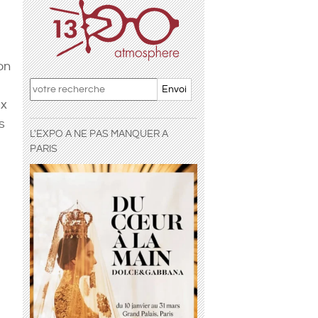
on
Envoi
ux
s
L'EXPO A NE PAS MANQUER A
PARIS