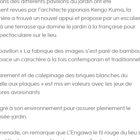
ions des différents pavillons du jardin ont été
t revues par l’architecte japonais Kengo Kuma, la
rière a trouvé un nouvel appui et propose par un escalie
 à une terrasse qui domine le jardin à la française pour
pectaculaire sur le lieu.
pavillon « La fabrique des images s’est paré de bambo
pace un caractère à la fois contemporain et traditionnel
parement et de calepinage des briques blanches du
alle aux plaques » est mis en valeurs avec les jeux de
bres avoisinants
tégré à son environnement pour assurer pleinement le
sée-jardin.
romenade, on remarque que L’Engawa le fil rouge du lieu 