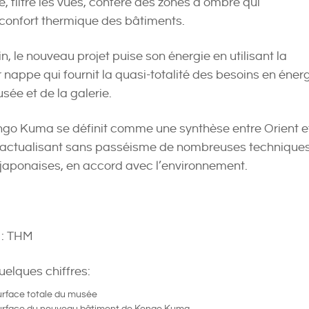
e, filtre les vues, confère des zones d’ombre qui
 confort thermique des bâtiments.
in, le nouveau projet puise son énergie en utilisant la
 nappe qui fournit la quasi-totalité des besoins en éner
ée et de la galerie.
go Kuma se définit comme une synthèse entre Orient e
éactualisant sans passéisme de nombreuses technique
s japonaises, en accord avec l’environnement.
 : THM
elques chiffres:
urface totale du musée