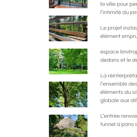
la ville pour p
l’intimité du jar
Le projet insta
élément emprunt
espace limitrop
dedans et le de
La réinterprét
l’ensemble des 
éléments du si
globale aux dif
L’entrée renvo
tunnel à pans in