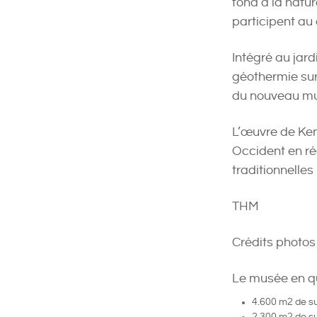
fond à la natur
participent au
Intégré au jard
géothermie sur
du nouveau mus
L’œuvre de Ken
Occident en r
traditionnelle
THM
Crédits photos
Le musée en qu
4.600 m2 de s