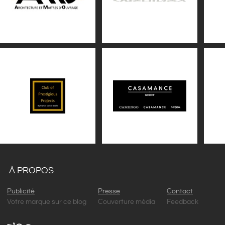
À PROPOS
Publicité
Presse
Contact
Votre marque sur ce blog
Couverture média
Feedback