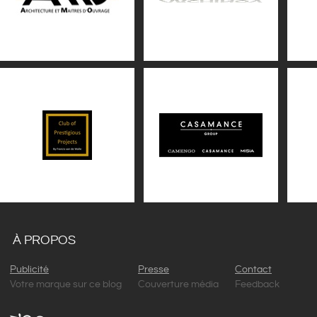
À PROPOS
Publicité
Presse
Contact
Votre marque sur ce blog
Couverture média
Feedback