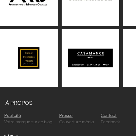
À PROPOS
Publicité
Presse
Contact
Votre marque sur ce blog
Couverture média
Feedback