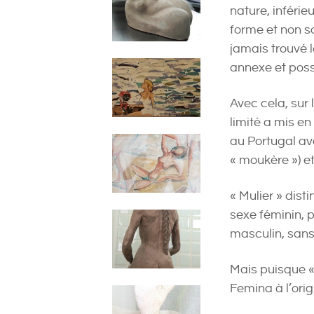
nature, inféri
forme et non s
jamais trouvé 
annexe et pos
Avec cela, sur l
limité a mis e
au Portugal ave
« moukère ») e
« Mulier » dist
sexe féminin, p
masculin, sans 
Mais puisque «
Femina à l’orig