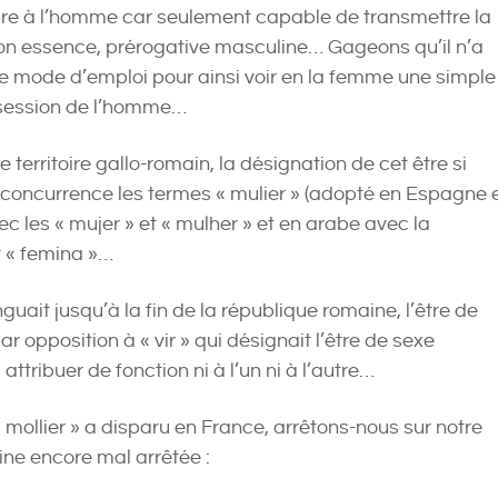
eure à l’homme car seulement capable de transmettre la
on essence, prérogative masculine… Gageons qu’il n’a
le mode d’emploi pour ainsi voir en la femme une simple
session de l’homme…
e territoire gallo-romain, la désignation de cet être si
n concurrence les termes « mulier » (adopté en Espagne 
c les « mujer » et « mulher » et en arabe avec la
t « femina »…
inguait jusqu’à la fin de la république romaine, l’être de
ar opposition à « vir » qui désignait l’être de sexe
attribuer de fonction ni à l’un ni à l’autre…
 mollier » a disparu en France, arrêtons-nous sur notre
ine encore mal arrêtée :