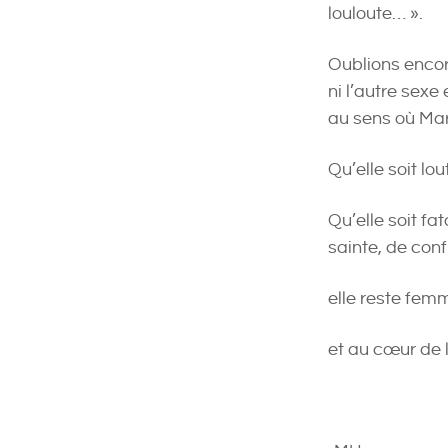
louloute… ».
Oublions encor
ni l’autre sexe
au sens où Mar
Qu’elle soit lo
Qu’elle soit fa
sainte, de con
elle reste fem
et au cœur de