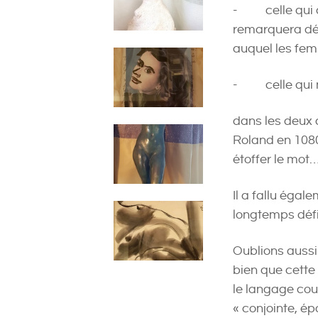
- celle qui do
remarquera déj
auquel les fe
- celle qui nour
dans les deux c
Roland en 1080
étoffer le mot
Il a fallu égal
longtemps défin
Oublions aussi
bien que cette
le langage cou
« conjointe, é