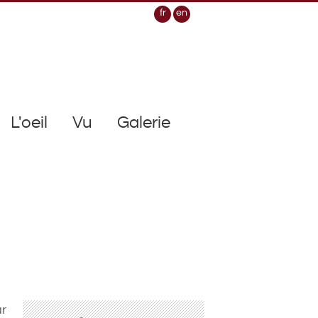
fr
en
L'oeil
Vu
Galerie
ar