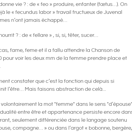
nne vie ? : de « feo » produire, enfanter (fœtus…). On
à le « fecundus labor » travail fructueux de Juvenal
mmes n’ont jamais échappé…
rit ? : de « fellare » , si, si, têter, sucer…
as, fame, feme et il a fallu attendre la Chanson de
 pour voir les deux mm de la femme prendre place et
…
ement constater que c’est la fonction qui depuis si
it l’être… Mais faisons abstraction de celà...
 volontairement la mot "femme" dans le sens "d’épouse
 dualité entre être et appartenance persiste encore dan
rant, seulement différenciée dans le langage soutenu
pouse, compagne… » ou dans l’argot « bobonne, bergère