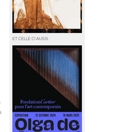
ET CELLE CI AUSSI
"
s
,