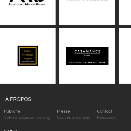
À PROPOS
Publicité
Presse
Contact
Votre marque sur ce blog
Couverture média
Feedback