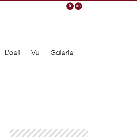
fr
en
L'oeil
Vu
Galerie