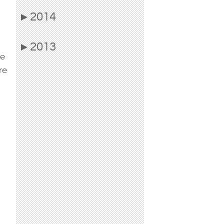
2014
▶
2013
▶
re
re