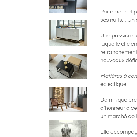
Par amour et p
ses nuits… Un a
Une passion q
laquelle elle e
retranchement d
nouveaux défis
Matières à con
éclectique.
Dominique prés
d’honneur à ce
un marché de l
Elle accompagne