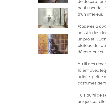
de décoration c
peut user de so
d’un intérieur.
Matières à con
aussi à des déc
un projet… Do
plateau de tab
décorateur ou 
Au fil des renc
talent avec le
artiste, petite
costumes de t
Puis au fil de 
unique car elle 