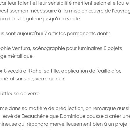
car leur talent et leur sensibilité méritent selon elle toute
’investissement nécessaire à la mise en œuvre de l’ouvra
on dans la galerie jusqu’à la vente.
us sont aujourd’hui 7 artistes permanents dont :
ophie Ventura, scénographie pour luminaires & objets
age métallique.
 Uveczki et Rahel sa fille, application de feuille d’or,
métal sur soie, verre ou cuir.
ouffleuse de verre
me dans sa matière de prédilection, on remarque aussi
e Hervé de Beauchêne que Dominique pousse à créer un
ineuse qui répondra merveilleusement bien à un projet