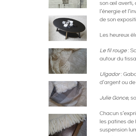
son œil averti, 
l’énergie et l
de son expositi
Les heureux él
Le fil rouge
: S
autour du tiss
Ulgador
: Gabor
d’argent ou de 
Julie Gonce
, s
Chacun s’expri
les patines d
suspension lum