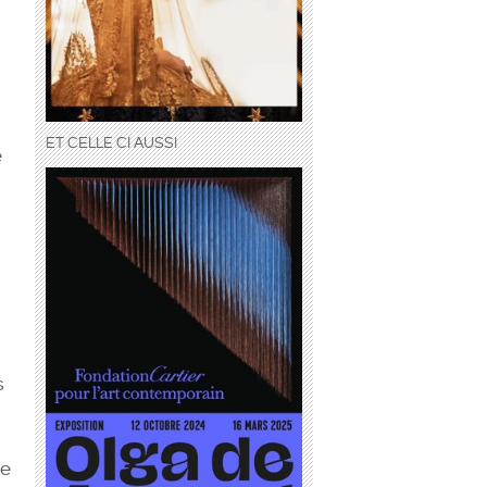
ET CELLE CI AUSSI
e
s
de