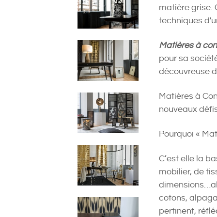
matière grise.
techniques d'un
Matières à con
pour sa société
découvreuse de 
Matières à Con
nouveaux défis
Pourquoi « Mat
C’est elle la b
mobilier, de ti
dimensions…al
cotons, alpaga
pertinent, réfl